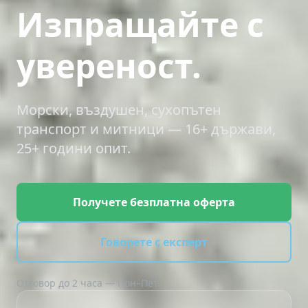
Изпращайте с
увереност.
Морски, въздушен, сухопътен
транспорт и митници — 16+ държави,
25+ години опит.
Получете безплатна оферта
Говорете с експерт
Отговор до 2 часа — Пон–Пет