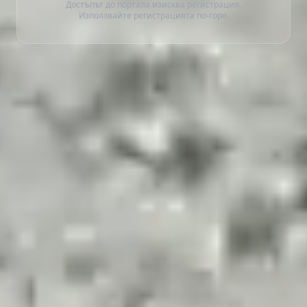
Достъпът до портала изисква регистрация.
Използвайте регистрацията по-горе.