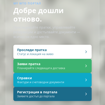
MY WTO ПОРТАЛ
Добре дошли
отново.
Проследявайте пратки, управлявайте
резервации и достъпвайте документи —
всичко на едно място.
Проследи пратка
Статус и локация на живо
Заяви пратка
Планирайте следващата доставка
Справки
Фактури и счетоводни документи
Регистрация в портала
Заявете достъп до портала