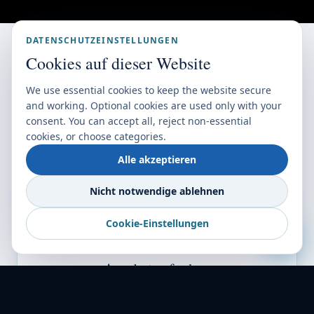
SO FUNKTIONIERT ES
Versand einfach
gemacht
Drei Schritte von der Anfrage bis zur Lieferung.
SCHRITT
01
Angebot anfordern
Teilen Sie uns mit, von wo, wohin und was Sie
versenden. Wir antworten innerhalb von 2 Stunden.