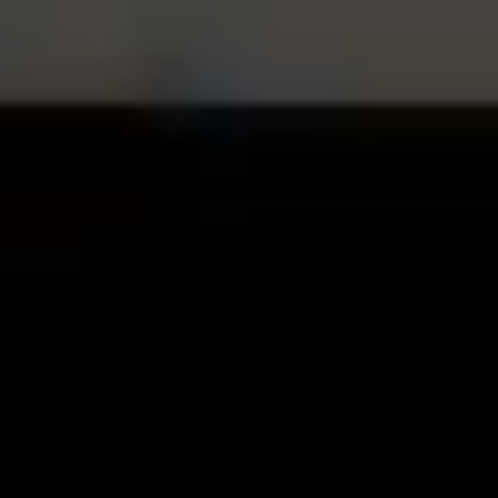
DATENSCHUTZEINSTELLUNGEN
Cookies auf dieser Website
We use essential cookies to keep the website secure
and working. Optional cookies are used only with your
consent. You can accept all, reject non-essential
cookies, or choose categories.
Alle akzeptieren
Nicht notwendige ablehnen
Cookie-Einstellungen