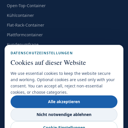
Open-Top-Container
Kühlcontainer
Flat-Rack-Container
Plattformcontainer
Kundenumfrage
DATENSCHUTZEINSTELLUNGEN
Alle Standorte →
Cookies auf dieser Website
We use essential cookies to keep the website secure
and working. Optional cookies are used only with your
consent. You can accept all, reject non-essential
ZERTIFIZIERUNGEN & MITGLIEDSCHAFTEN
cookies, or choose categories.
FIATA
SGS
IATA
NSBS
Alle akzeptieren
Nicht notwendige ablehnen
©
2026
World Transport Overseas. Alle Rechte vorbehalten.
Cookie-Einstellungen